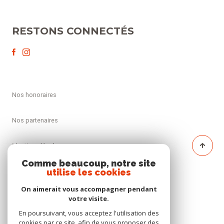
RESTONS CONNECTÉS
nos honoraires
nos partenaires
mentions légales
Comme beaucoup, notre site
utilise les cookies
admin
On aimerait vous accompagner pendant
politique rgpd
votre visite.
En poursuivant, vous acceptez l'utilisation des
cookies par ce site, afin de vous proposer des
cookies