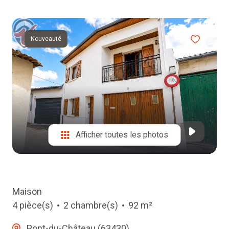
EQUIPE
ALERTE
Nouveauté
E-MAIL
RECRUTEMENT
Afficher toutes les photos
Maison
4 pièce(s)
2 chambre(s)
92 m²
Pont-du-Château (63430)