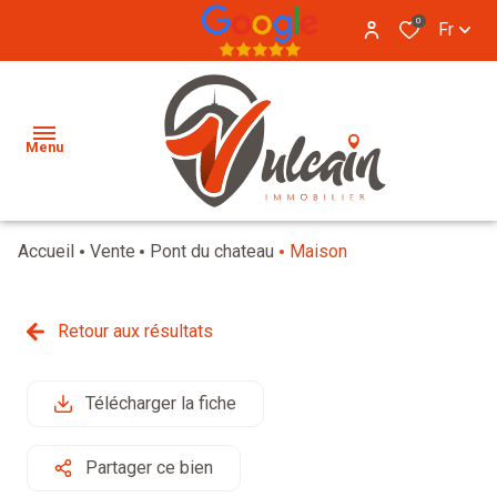
0
Fr
Menu
Accueil
Vente
Pont du chateau
Maison
CONTACT
VENTE
Retour aux résultats
LOCATION
VENDU
IMMO
LOCATION
Télécharger la fiche
PRO
ESTIMATION
Partager ce bien
NOTRE