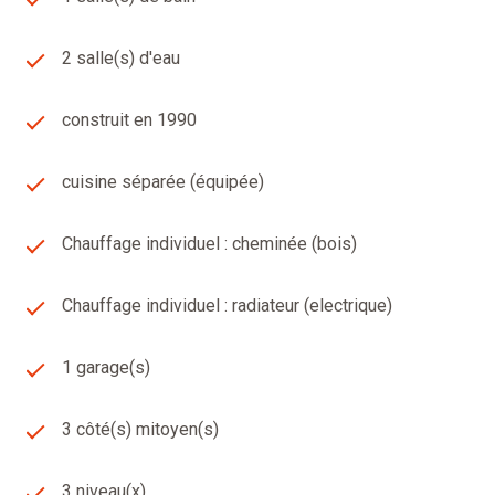
Les informations sur les risques auxquels ce bien est
exposé sont disponibles sur le site Géorisques :
2 salle(s) d'eau
www.georisques.gouv.fr // SASU GT Immobilier - 2
Avenue Roger Coulon 63430 Pont du Château - RCS de
Clermont ferrand 848612008, CPI 03032019000039906
construit en 1990
délivrée par la CCI du Puy de Dôme.
Estimation offerte* (voir condition en agence), avis de
cuisine séparée (équipée)
valeur, maison à vendre, appartement, terrain, immeuble.
Secteurs : Pont du Château, Cournon d'Auvergne, Le
Chauffage individuel : cheminée (bois)
Cendre, Orcet, Lempdes, Les Martres d'Artiere, Les
Martres de Veyre, Joze, Lezoux, Mur Sur Allier,
Vertaizon, Chignat, Moissat, 63800, 63430, 63370,
Chauffage individuel : radiateur (electrique)
63350,63190,63910, 63670, 63116.
1 garage(s)
Les informations sur les risques auxquels ce bien est
exposé sont disponibles sur le site
Géorisques
3 côté(s) mitoyen(s)
3 niveau(x)