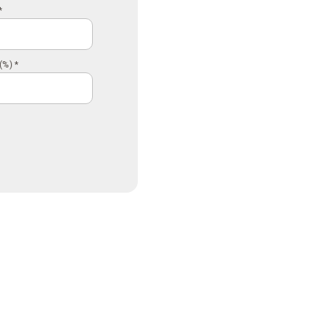
*
(%) *