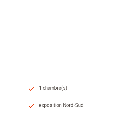
e par Olivier SAVAETE - Agent commercial - RSAC : 501
ouv.fr // SASU GT Immobilier - 2 Avenue Roger Coulon
me.
Pont du Château, Cournon d'Auvergne, Le Cendre, Orcet,
 63430, 63370, 63350,63190,63910, 63670, 63116.
1 chambre(s)
exposition Nord-Sud