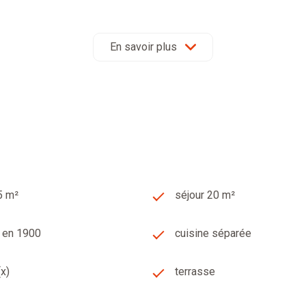
deux au sud), dont une couverte.
 agence VULCAIN IMMOBILIER au 04.73.87.89.12 - Annonce rédigé
En savoir plus
osé sont disponibles sur le site Géorisques : www.georisques.g
008, CPI 03032019000039906 délivrée par la CCI du Puy de Dô
eur, maison à vendre, appartement, terrain, immeuble. Secteurs : 
e, Lezoux, Mur Sur Allier, Vertaizon, Chignat, Moissat, 63800,
5 m²
séjour 20 m²
t en 1900
cuisine séparée
(x)
terrasse