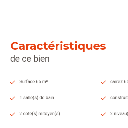
Vous pourrez profiter de 2 terrasses (exposées toutes les 
Bien à visiter rapidement. N'hésitez pas à nous contacter.
Pour plus de renseignements sur ce bien contacter votre
224 216
Les informations sur les risques auxquels ce bien est exp
63430 Pont du Château - RCS de Clermont ferrand 848612
Caractéristiques
Estimation offerte* (voir condition en agence), avis de val
de ce bien
Lempdes, Les Martres d'Artiere, Les Martres de Veyre, Joz
Surface 65 m²
carrez 6
1 salle(s) de bain
construi
2 côté(s) mitoyen(s)
2 niveau