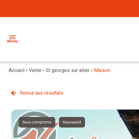
Menu
Accueil
Vente
St georges sur allier
Maison
CONTACT
VENTE
Retour aux résultats
LOCATION
VENDU
IMMO
LOCATION
PRO
Sous-compromis
Nouveauté
ESTIMATION
NOTRE