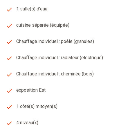
Ce bien offre un beau potentiel, à visiter sans tarder !
1 salle(s) d'eau
Pour plus de renseignements, contactez votre agence
VULCAIN IMMOBILIER au 04.73.87.89.12.
cuisine séparée (équipée)
Les informations sur les risques auxquels ce bien est
exposé sont disponibles sur le site Géorisques :
www.georisques.gouv.fr // SASU GT Immobilier - 2
Chauffage individuel : poêle (granules)
Avenue Roger Coulon 63430 Pont du Château - RCS de
Clermont Ferrand 848612008, CPI 03032019000039906
Chauffage individuel : radiateur (electrique)
délivrée par la CCI du Puy de Dôme.
Estimation offerte* (voir condition en agence), avis de
Chauffage individuel : cheminée (bois)
valeur, maison à vendre, appartement, terrain, immeuble.
Secteurs : Pont du Château, Cournon d'Auvergne, Le
Cendre, Orcet, Lempdes, Les Martres d'Artiere, Les
exposition Est
Martres de Veyre, Joze, Lezoux, Mur Sur Allier,
Vertaizon, Chignat, Moissat, 63800, 63730, 63170,
1 côté(s) mitoyen(s)
63430, 63370, 63350,63190,63910, 63670, 63116.
4 niveau(x)
Les informations sur les risques auxquels ce bien est