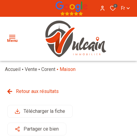
0
Fr
Menu
Accueil
Vente
Corent
Maison
CONTACT
VENTE
Retour aux résultats
LOCATION
VENDU
IMMO
LOCATION
Télécharger la fiche
PRO
ESTIMATION
Partager ce bien
NOTRE